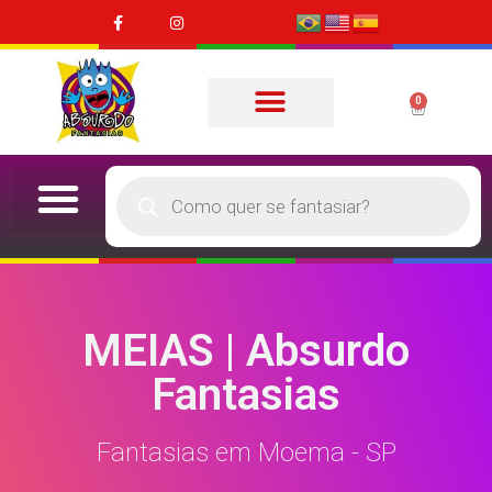
0
MEIAS | Absurdo
Fantasias
Fantasias em Moema - SP