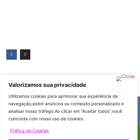
Valorizamos sua privacidade
Utilizamos cookies para aprimorar sua experiência de
+55 (11) 5571-2579
navegação,exibir anúncios ou conteúdo personalizado e
lojavirtual@absurdofantasias.com.br
analisar nosso tráfego.Ao clicar em “Aceitar todos”,você
Seg - Sex: 9:30h - 20h | Sab: 10hàs 18h
concorda com nosso uso de cookies.
Política de Cookies
© 2026 TODOS OS DIREITOS RESERVADOS A ABSURDO