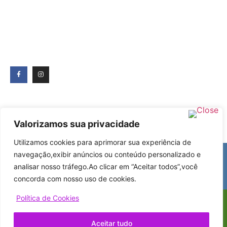
Valorizamos sua privacidade
Utilizamos cookies para aprimorar sua experiência de
+55 (11) 5571-2579
navegação,exibir anúncios ou conteúdo personalizado e
lojavirtual@absurdofantasias.com.br
analisar nosso tráfego.Ao clicar em “Aceitar todos”,você
Seg - Sex: 9:30h - 20h | Sab: 10hàs 18h
concorda com nosso uso de cookies.
Política de Cookies
© 2026 TODOS OS DIREITOS RESERVADOS A ABSURDO
FANTASIAS | CNPJ: 04.537.440/0001-33
Aceitar tudo