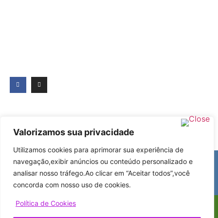
Valorizamos sua privacidade
Utilizamos cookies para aprimorar sua experiência de
+55 (11) 5571-2579
navegação,exibir anúncios ou conteúdo personalizado e
lojavirtual@absurdofantasias.com.br
analisar nosso tráfego.Ao clicar em “Aceitar todos”,você
Seg - Sex: 9:30h - 20h | Sab: 10hàs 18h
concorda com nosso uso de cookies.
Política de Cookies
© 2026 TODOS OS DIREITOS RESERVADOS A ABSURDO