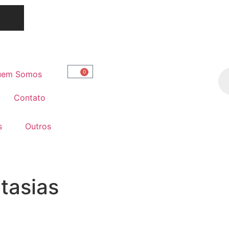
0
uem Somos
Contato
s
Outros
tasias