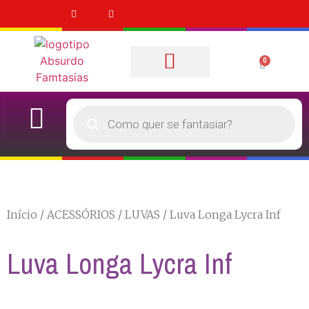
0
Quem Somos
FANTASIA ADULTOS
FANTASIAS INFANTIS
QUERO ALUGAR
Início
/
ACESSÓRIOS
/
LUVAS
/ Luva Longa Lycra Inf
Luva Longa Lycra Inf