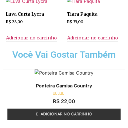
Luva Curta Lycra
Tiara Paquita
R$
28,00
R$
35,00
Adicionar no carrinho
Adicionar no carrinho
Você Vai Gostar Também
Ponteira Camisa Country
Avaliação
R$
22,00
0
de
5
ADICIONAR NO CARRINHO