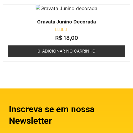
Gravata Junino Decorada
Avaliação
R$
18,00
0
de
5
ADICIONAR NO CARRINHO
Inscreva se em nossa
Newsletter