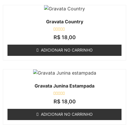
Gravata Country
Avaliação
R$
18,00
0
de
5
ADICIONAR NO CARRINHO
Gravata Junina Estampada
Avaliação
R$
18,00
0
de
5
ADICIONAR NO CARRINHO