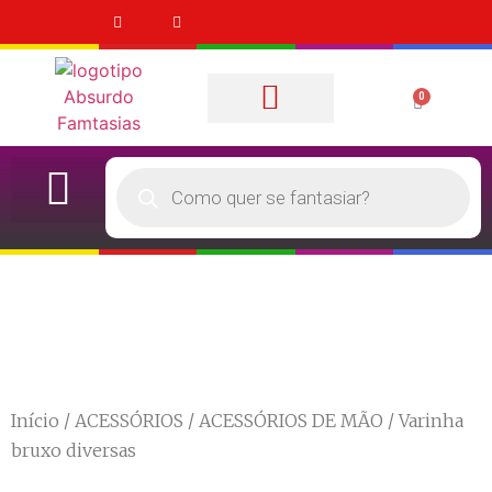
0
Quem Somos
FANTASIA ADULTOS
FANTASIAS INFANTIS
QUERO ALUGAR
Início
/
ACESSÓRIOS
/
ACESSÓRIOS DE MÃO
/ Varinha
bruxo diversas