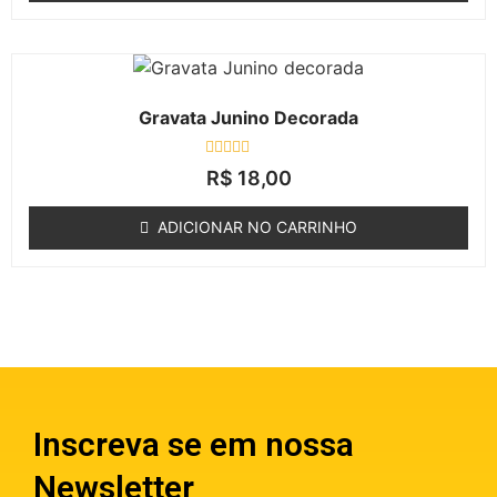
Gravata Junino Decorada
Avaliação
R$
18,00
0
de
5
ADICIONAR NO CARRINHO
Inscreva se em nossa
Newsletter