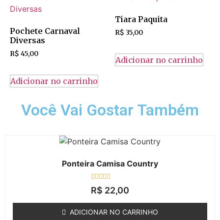
Tiara Paquita
Pochete Carnaval
R$
35,00
Diversas
R$
45,00
Adicionar no carrinho
Adicionar no carrinho
Você Vai Gostar Também
Ponteira Camisa Country
Avaliação
R$
22,00
0
de
5
ADICIONAR NO CARRINHO