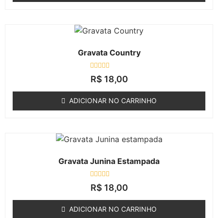
Gravata Country
Avaliação
R$
18,00
0
de
5
ADICIONAR NO CARRINHO
Gravata Junina Estampada
Avaliação
R$
18,00
0
de
5
ADICIONAR NO CARRINHO