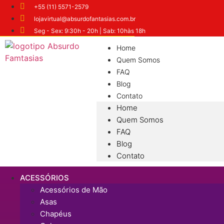
+55 (11) 5571-2579
lojavirtual@absurdofantasias.com.br
Seg - Sex: 9:30h - 20h | Sab: 10hàs 18h
Home
Quem Somos
FAQ
Blog
Contato
Home
Quem Somos
FAQ
Blog
Contato
ACESSÓRIOS
Acessórios de Mão
Asas
Chapéus